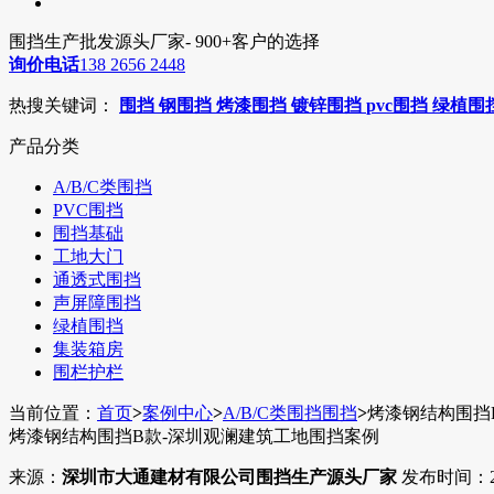
围挡生产批发源头厂家- 900+客户的选择
询价电话
138 2656 2448
热搜关键词：
围挡
钢围挡
烤漆围挡
镀锌围挡
pvc围挡
绿植围
产品分类
A/B/C类围挡
PVC围挡
围挡基础
工地大门
通透式围挡
声屏障围挡
绿植围挡
集装箱房
围栏护栏
当前位置：
首页
>
案例中心
>
A/B/C类围挡围挡
>
烤漆钢结构围挡
烤漆钢结构围挡B款-深圳观澜建筑工地围挡案例
来源：
深圳市大通建材有限公司围挡生产源头厂家
发布时间：202