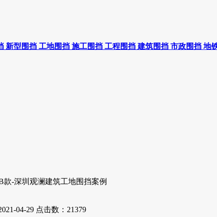
挡
新型围挡
工地围挡
施工围挡
工程围挡
建筑围挡
市政围挡
地
B款-深圳观澜建筑工地围挡案例
1-04-29
点击数：21379