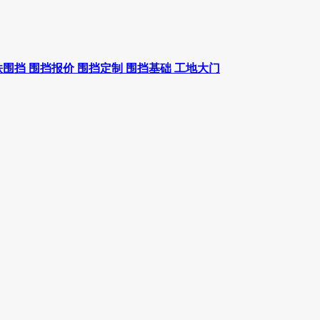
铁围挡
围挡报价
围挡定制
围挡基础
工地大门